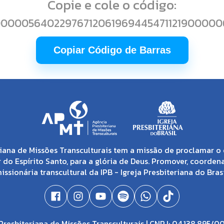
Copie e cole o código:
00000564022976712061969445471121900000
Copiar Código de Barras
iana de Missões Transculturais tem a missão de proclamar o 
 do Espírito Santo, para a glória de Deus. Promover, coorden
issionária transcultural da IPB - Igreja Presbiteriana do Brasi
resbiteriana de Missões Transculturais | CNPJ: 04.138.895/0