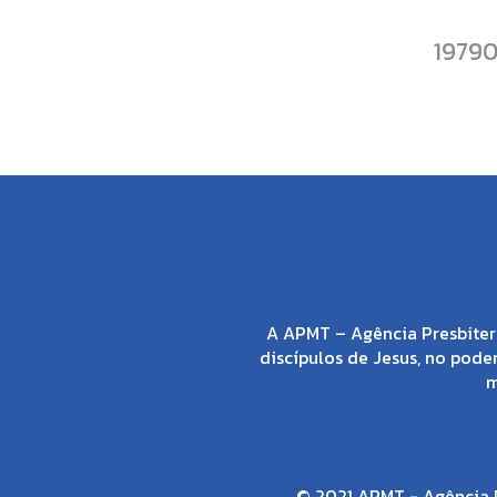
1979
A APMT – Agência Presbiter
discípulos de Jesus, no poder
m
© 2021 APMT - Agência P