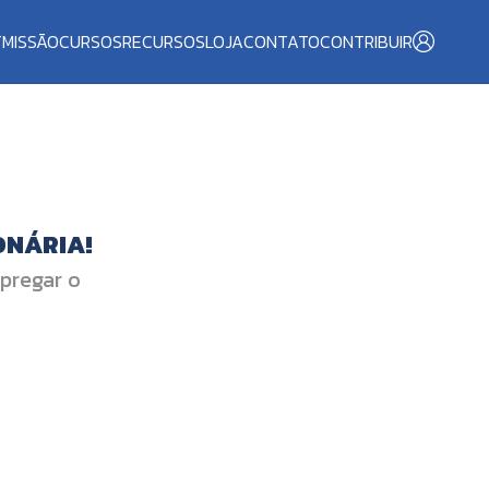
T
MISSÃO
CURSOS
RECURSOS
LOJA
CONTATO
CONTRIBUIR
ONÁRIA!
 pregar o