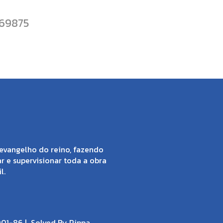
69875
evangelho do reino, fazendo
ar e supervisionar toda a obra
l.
001-86 |
Solved By Pippa