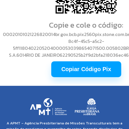
Copie e cole o código:
00020101021226820014br.gov.bcb.pix2560pix.stone.com.b
8c4f-45c5-a5c2-
5ff11804022052040000530398654071500.005802BR
S.A.6014RIO DE JANEIRO62290525b2f9d2bfa218036ec46
Copiar Código Pix
A APMT – Agência Presbiteriana de Missões Transculturais tem a
missão de proclamar o evangelho do reino, fazendo discípulos de