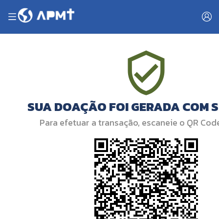
SUA DOAÇÃO FOI GERADA COM 
Para efetuar a transação, escaneie o QR Cod