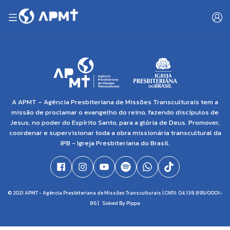
A APMT – Agência Presbiteriana de Missões Transculturais tem a
missão de proclamar o evangelho do reino, fazendo discípulos de
Jesus, no poder do Espírito Santo, para a glória de Deus. Promover,
coordenar e supervisionar toda a obra missionária transcultural da
IPB - Igreja Presbiteriana do Brasil.
© 2021 APMT - Agência Presbiteriana de Missões Transculturais | CNPJ: 04.138.895/0001-
86 |
Solved By Pippa