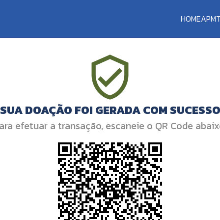
HOME
APM
SUA DOAÇÃO FOI GERADA COM SUCESS
ara efetuar a transação, escaneie o QR Code abaix