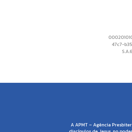
0002010102
47c7-b3
S.A.
A APMT – Agência Presbiter
discípulos de Jesus, no poder