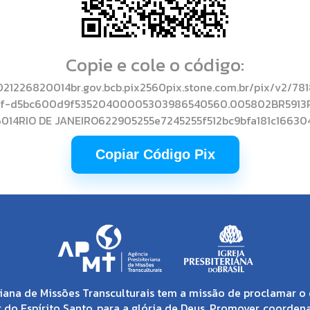
Copie e cole o código:
1226820014br.gov.bcb.pix2560pix.stone.com.br/pix/v2/7818
5f-d5bc600d9f53520400005303986540560.005802BR5913
6014RIO DE JANEIRO622905255e7245255f512bc9bfa181c16630
Copiar Código Pix
iana de Missões Transculturais tem a missão de proclamar o 
 do Espírito Santo, para a glória de Deus. Promover, coorden