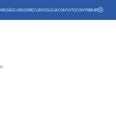
T
MISSÃO
CURSOS
RECURSOS
LOJA
CONTATO
CONTRIBUIR
O
o: