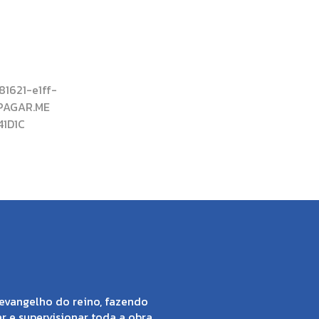
1621-e1ff-
PAGAR.ME
41D1C
evangelho do reino, fazendo
ar e supervisionar toda a obra