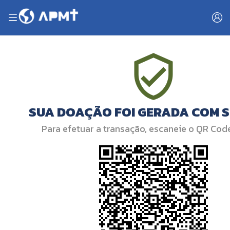
SUA DOAÇÃO FOI GERADA COM 
Para efetuar a transação, escaneie o QR Cod