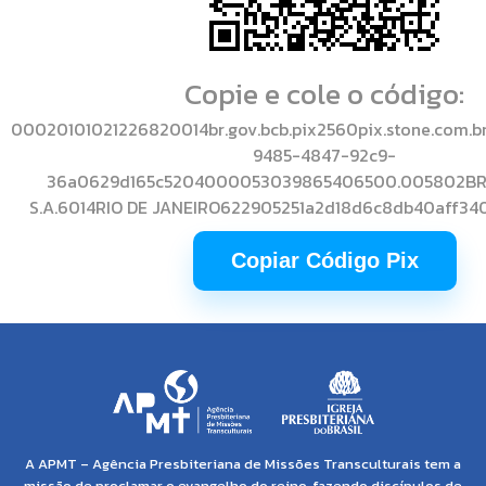
Copie e cole o código:
00020101021226820014br.gov.bcb.pix2560pix.stone.com.b
9485-4847-92c9-
36a0629d165c5204000053039865406500.005802BR
S.A.6014RIO DE JANEIRO622905251a2d18d6c8db40aff3
Copiar Código Pix
A APMT – Agência Presbiteriana de Missões Transculturais tem a
missão de proclamar o evangelho do reino, fazendo discípulos de