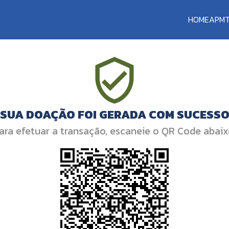
HOME
APM
SUA DOAÇÃO FOI GERADA COM SUCESS
ara efetuar a transação, escaneie o QR Code abaix