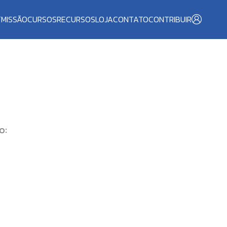
T
MISSÃO
CURSOS
RECURSOS
LOJA
CONTATO
CONTRIBUIR
O
o: