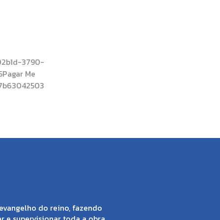
02b1d-3790-
Pagar Me
a7b63042503
evangelho do reino, fazendo
ar e supervisionar toda a obra