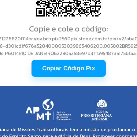
Copie e cole o código:
1226820014br.gov.bcb.pix2560pix.stone.com.br/pix/v2/aba
56-d301cd1f676a5204000053039865406200.005802BR5925
o De P6014RIO DE JANEIRO622905258e97d3ffb9548735175bfa
Copiar Código Pix
iana de Missões Transculturais tem a missão de proclamar o 
 do Espírito Santo, para a glória de Deus. Promover, coorden