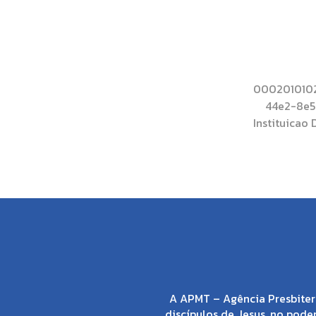
0002010102
44e2-8e
Instituica
A APMT – Agência Presbiter
discípulos de Jesus, no poder