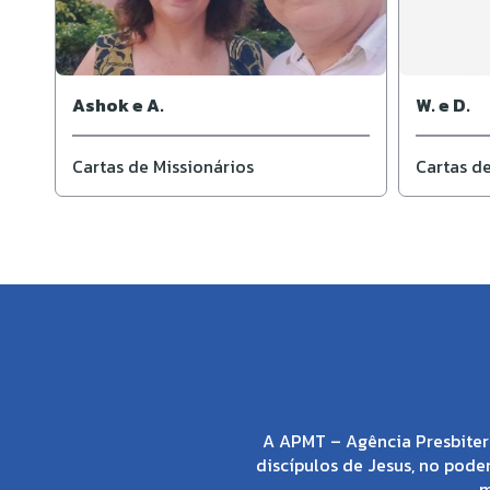
Ashok e A.
W. e D.
Cartas de Missionários
Cartas de
A APMT – Agência Presbiter
discípulos de Jesus, no poder
m