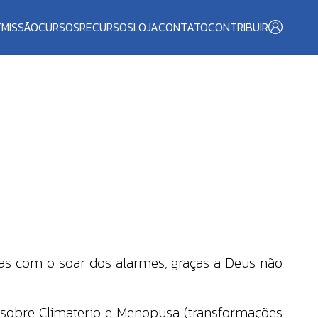
T
MISSÃO
CURSOS
RECURSOS
LOJA
CONTATO
CONTRIBUIR
s com o soar dos alarmes, graças a Deus não
obre Climaterio e Menopusa (transformações