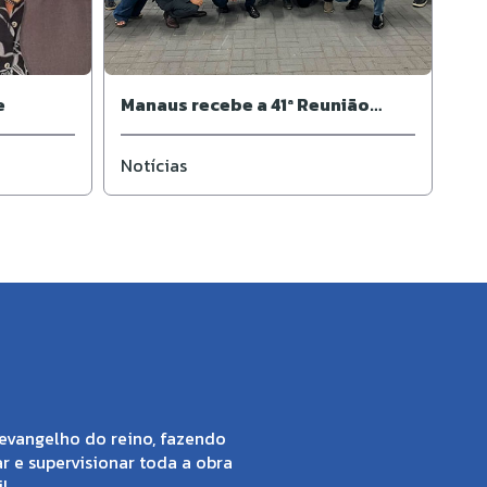
e
Manaus recebe a 41ª Reunião
Ordinária do Supremo Concílio
da IPB
Notícias
evangelho do reino, fazendo
ar e supervisionar toda a obra
l.