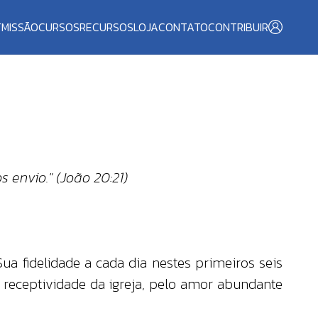
T
MISSÃO
CURSOS
RECURSOS
LOJA
CONTATO
CONTRIBUIR
 envio." (João 20:21)
 fidelidade a cada dia nestes primeiros seis
receptividade da igreja, pelo amor abundante