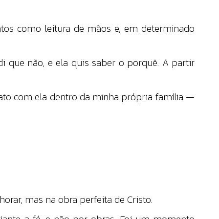
untos como leitura de mãos e, em determinado
que não, e ela quis saber o porquê. A partir
tato com ela dentro da minha própria família —
orar, mas na obra perfeita de Cristo.
diante a fé, e não por obras. Foi um momento