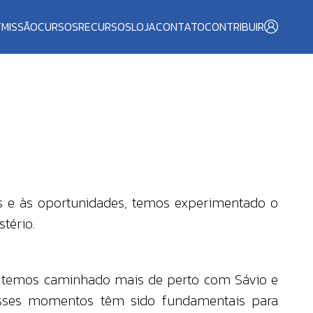
T
MISSÃO
CURSOS
RECURSOS
LOJA
CONTATO
CONTRIBUIR
s e às oportunidades, temos experimentado o
tério.
s, temos caminhado mais de perto com Sávio e
 Esses momentos têm sido fundamentais para