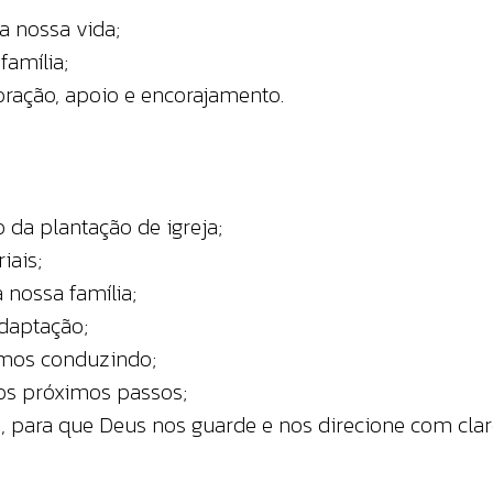
a nossa vida;
família;
ração, apoio e encorajamento.
 da plantação de igreja;
iais;
 nossa família;
daptação;
amos conduzindo;
aos próximos passos;
s, para que Deus nos guarde e nos direcione com clar