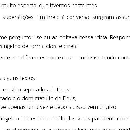
 muito especial que tivemos neste mês.
e superstições. Em meio à conversa, surgiram ass
 perguntou se eu acreditava nessa ideia. Respondi 
vangelho de forma clara e direta.
ente em diferentes contextos — inclusive tendo con
 alguns textos:
 e estão separados de Deus;
ecado e o dom gratuito de Deus;
ive apenas uma vez e depois disso vem o juízo.
vangelho não está em múltiplas vidas para tentar melh
e ver claramente que somos salvos pela graça, me