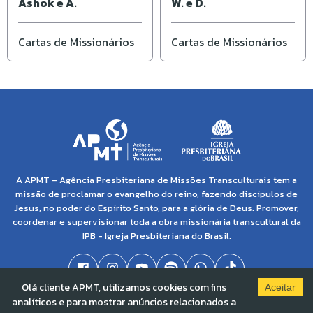
Ashok e A.
W. e D.
Cartas de Missionários
Cartas de Missionários
A APMT – Agência Presbiteriana de Missões Transculturais tem a
missão de proclamar o evangelho do reino, fazendo discípulos de
Jesus, no poder do Espírito Santo, para a glória de Deus. Promover,
coordenar e supervisionar toda a obra missionária transcultural da
IPB - Igreja Presbiteriana do Brasil.
Olá cliente APMT, utilizamos cookies com fins
Aceitar
analíticos e para mostrar anúncios relacionados a
© 2021 APMT - Agência Presbiteriana de Missões Transculturais | CNPJ: 04.138.895/0001-