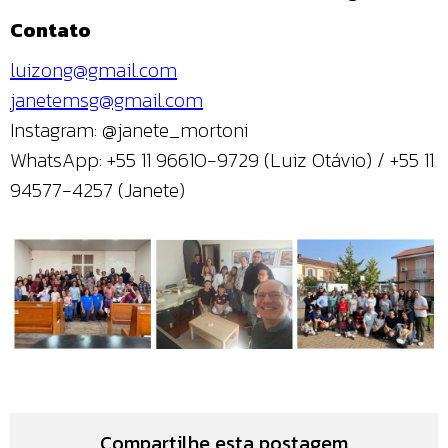
Contato
luizong@gmail.com
janetemsg@gmail.com
Instagram: @janete_mortoni
WhatsApp: +55 11 96610-9729 (Luiz Otávio) / +55 11
94577-4257 (Janete)
Compartilhe esta postagem