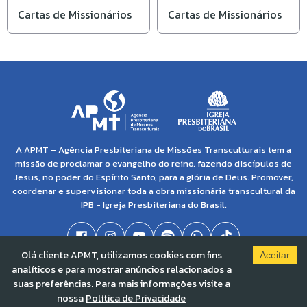
Cartas de Missionários
Cartas de Missionários
A APMT – Agência Presbiteriana de Missões Transculturais tem a
missão de proclamar o evangelho do reino, fazendo discípulos de
Jesus, no poder do Espírito Santo, para a glória de Deus. Promover,
coordenar e supervisionar toda a obra missionária transcultural da
IPB - Igreja Presbiteriana do Brasil.
Olá cliente APMT, utilizamos cookies com fins
Aceitar
analíticos e para mostrar anúncios relacionados a
© 2021 APMT - Agência Presbiteriana de Missões Transculturais | CNPJ: 04.138.895/0001-
suas preferências. Para mais informações visite a
86 |
Solved By Pippa
nossa
Política de Privacidade