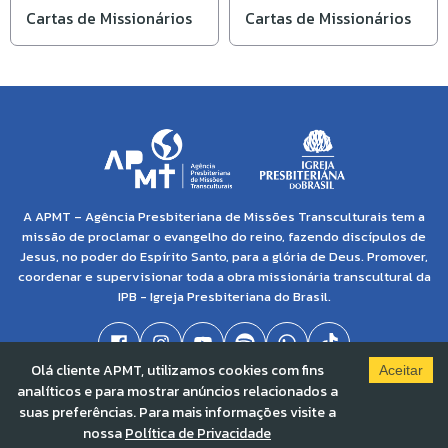
Cartas de Missionários
Cartas de Missionários
A APMT – Agência Presbiteriana de Missões Transculturais tem a
missão de proclamar o evangelho do reino, fazendo discípulos de
Jesus, no poder do Espírito Santo, para a glória de Deus. Promover,
coordenar e supervisionar toda a obra missionária transcultural da
IPB - Igreja Presbiteriana do Brasil.
Olá cliente APMT, utilizamos cookies com fins
Aceitar
analíticos e para mostrar anúncios relacionados a
© 2021 APMT - Agência Presbiteriana de Missões Transculturais | CNPJ: 04.138.895/0001-
suas preferências. Para mais informações visite a
86 |
Solved By Pippa
nossa
Política de Privacidade