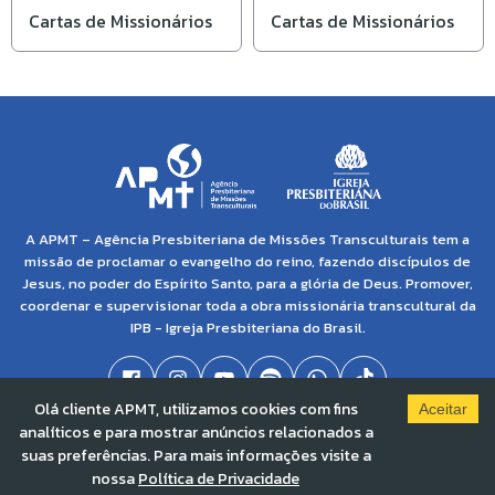
Cartas de Missionários
Cartas de Missionários
A APMT – Agência Presbiteriana de Missões Transculturais tem a
missão de proclamar o evangelho do reino, fazendo discípulos de
Jesus, no poder do Espírito Santo, para a glória de Deus. Promover,
coordenar e supervisionar toda a obra missionária transcultural da
IPB - Igreja Presbiteriana do Brasil.
Olá cliente APMT, utilizamos cookies com fins
Aceitar
analíticos e para mostrar anúncios relacionados a
© 2021 APMT - Agência Presbiteriana de Missões Transculturais | CNPJ: 04.138.895/0001-
suas preferências. Para mais informações visite a
86 |
Solved By Pippa
nossa
Política de Privacidade